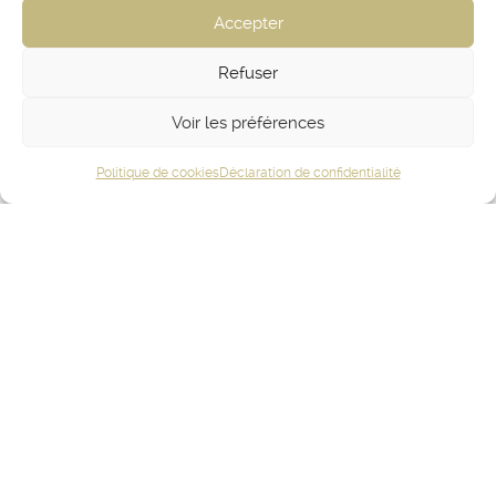
Accepter
Refuser
Voir les préférences
Politique de cookies
Déclaration de confidentialité
SOCIETE D’ARCHITECTURE
LAURENT MAURICE MINOT
Architecte du Patrimoine / Architecte DPLG / Architecte
d’intérieur
31, rue de Lisbonne 75008 PARIS